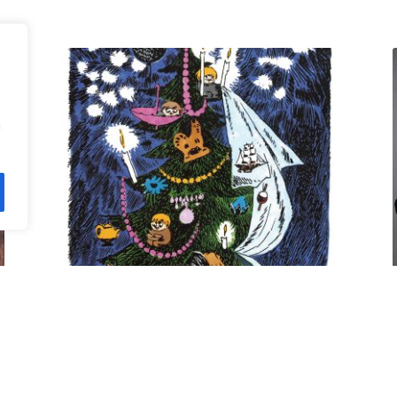
n
Kuusi pe 11.12. klo 18 Villa
Rana
12,00
€