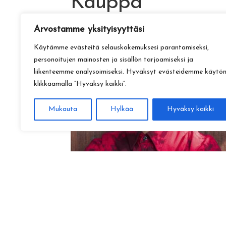
Kauppa
Arvostamme yksityisyyttäsi
Käytämme evästeitä selauskokemuksesi parantamiseksi,
personoitujen mainosten ja sisällön tarjoamiseksi ja
liikenteemme analysoimiseksi. Hyväksyt evästeidemme käytö
klikkaamalla ”Hyväksy kaikki”.
Mukauta
Hylkää
Hyväksy kaikki
Amadeus Lundberg:
Hopeinen kuu ke 28.10. klo 17
15,00
€