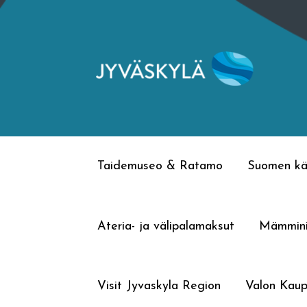
Siirry
Siirry
navigointiin
sisältöön
Taidemuseo & Ratamo
Suomen kä
Ateria- ja välipalamaksut
Mämmin
Visit Jyvaskyla Region
Valon Kaup