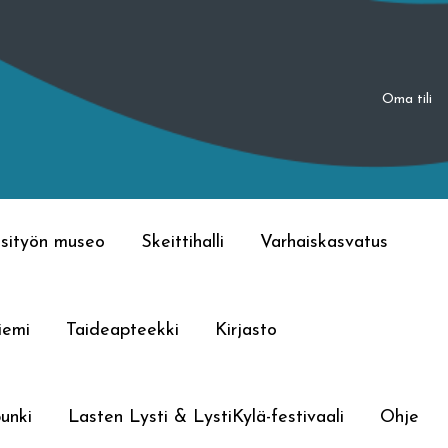
Oma tili
sityön museo
Skeittihalli
Varhaiskasvatus
iemi
Taideapteekki
Kirjasto
unki
Lasten Lysti & LystiKylä-festivaali
Ohje