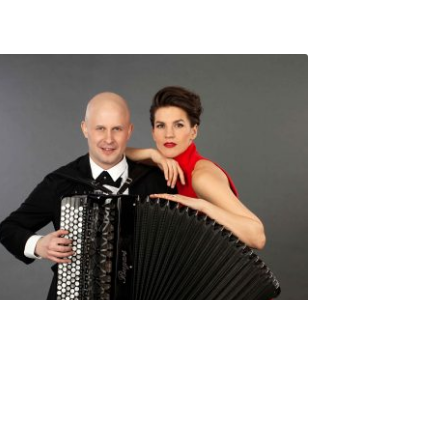
Seniorimessujen juhlaohjelma
ma 5.10. klo 17
10,00
€