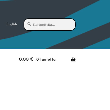
Haku
Etsi:
English
0,00
€
0 tuotetta