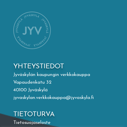
Mämminiemi
Taideapteekki
Kirjasto
Visit Jyvaskyla Region
YHTEYSTIEDOT
Valon Kaupunki
Jyväskylän kaupungin verkkokauppa
Vapaudenkatu 32
40100 Jyväskylä
Lasten Lysti & LystiKylä-festivaali
jyvaskylan.verkkokauppa@jyvaskyla.fi
Ohje
TIETOTURVA
Tietosuojaseloste
English