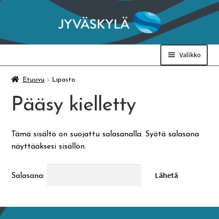
Siirry
Siirry
navigointiin
sisältöön
Valikko
Taidemuseo & Ratamo
Etusivu
Lipasto
Pääsy kielletty
Suomen käsityön museo
Tämä sisältö on suojattu salasanalla. Syötä salasana
Skeittihalli
näyttääksesi sisällön.
Varhaiskasvatus
Salasana:
Ateria- ja välipalamaksut