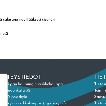
ä salasana näyttääksesi sisällön.
YHTEYSTIEDOT
TIE
Jyväskylän kaupungin verkkokauppa
Tietos
Vapaudenkatu 32
Toimit
40100 Jyväskylä
Saavut
n
jyvaskylan.verkkokauppa@jyvaskyla.fi
Tieto