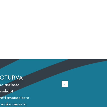
TOTURVA
uojaseloste
usehdot
ettavuusseloste
a maksamisesta