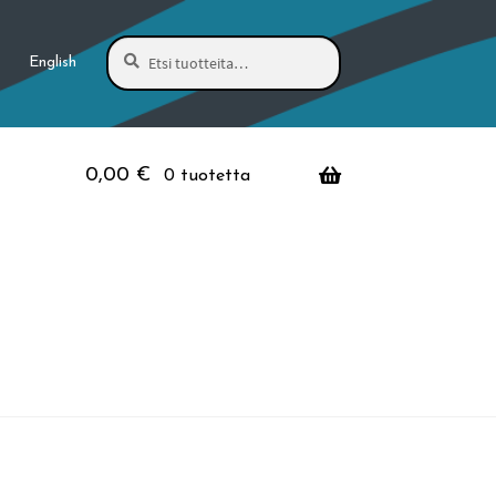
Haku
Etsi:
English
0,00
€
0 tuotetta