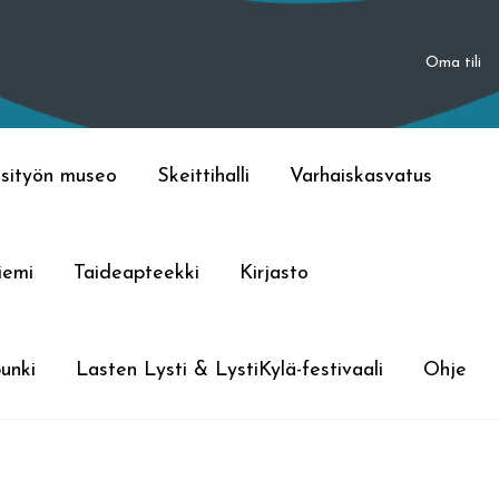
Oma tili
sityön museo
Skeittihalli
Varhaiskasvatus
iemi
Taideapteekki
Kirjasto
unki
Lasten Lysti & LystiKylä-festivaali
Ohje