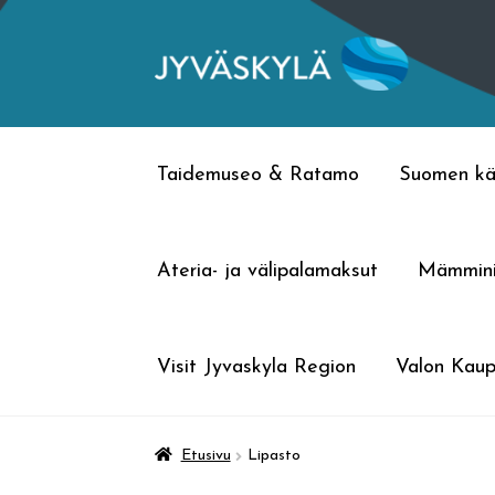
Siirry
Siirry
navigointiin
sisältöön
Taidemuseo & Ratamo
Suomen kä
Ateria- ja välipalamaksut
Mämmin
Visit Jyvaskyla Region
Valon Kaup
Etusivu
Lipasto