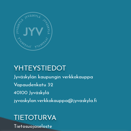
Mämminiemi
Taideapteekki
Kirjasto
Visit Jyvaskyla Region
YHTEYSTIEDOT
Valon Kaupunki
Jyväskylän kaupungin verkkokauppa
Vapaudenkatu 32
40100 Jyväskylä
Lasten Lysti & LystiKylä-festivaali
jyvaskylan.verkkokauppa@jyvaskyla.fi
Ohje
TIETOTURVA
Tietosuojaseloste
English