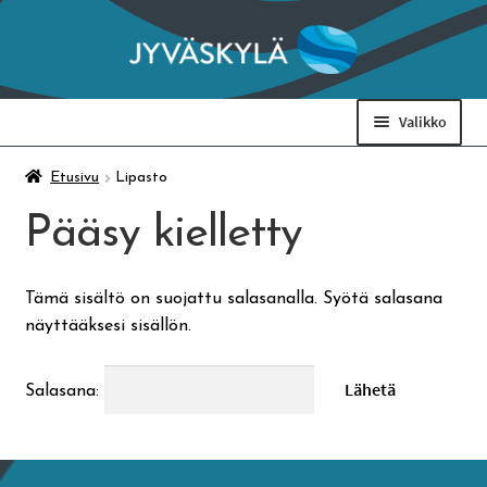
Siirry
Siirry
navigointiin
sisältöön
Valikko
Taidemuseo & Ratamo
Etusivu
Lipasto
Pääsy kielletty
Suomen käsityön museo
Tämä sisältö on suojattu salasanalla. Syötä salasana
Skeittihalli
näyttääksesi sisällön.
Varhaiskasvatus
Salasana:
Ateria- ja välipalamaksut