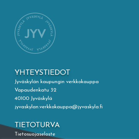
Mämminiemi
Taideapteekki
Kirjasto
Visit Jyvaskyla Region
YHTEYSTIEDOT
Valon Kaupunki
Jyväskylän kaupungin verkkokauppa
Vapaudenkatu 32
40100 Jyväskylä
Lasten Lysti & LystiKylä-festivaali
jyvaskylan.verkkokauppa@jyvaskyla.fi
Ohje
TIETOTURVA
Tietosuojaseloste
English