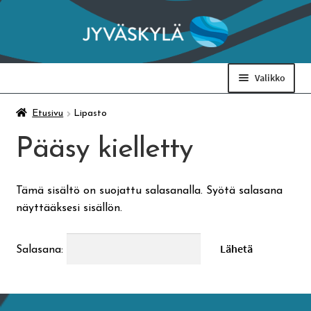
Siirry
Siirry
navigointiin
sisältöön
Valikko
Taidemuseo & Ratamo
Etusivu
Lipasto
Pääsy kielletty
Suomen käsityön museo
Tämä sisältö on suojattu salasanalla. Syötä salasana
Skeittihalli
näyttääksesi sisällön.
Varhaiskasvatus
Salasana:
Ateria- ja välipalamaksut