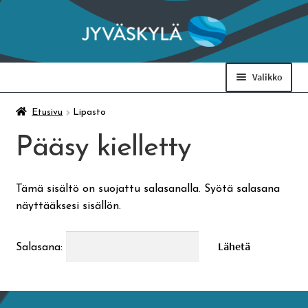
Siirry
Siirry
navigointiin
sisältöön
Valikko
Taidemuseo & Ratamo
Etusivu
Lipasto
Pääsy kielletty
Suomen käsityön museo
Tämä sisältö on suojattu salasanalla. Syötä salasana
Skeittihalli
näyttääksesi sisällön.
Varhaiskasvatus
Salasana:
Ateria- ja välipalamaksut