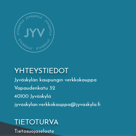
Mämminiemi
Taideapteekki
Kirjasto
Visit Jyvaskyla Region
YHTEYSTIEDOT
Valon Kaupunki
Jyväskylän kaupungin verkkokauppa
Vapaudenkatu 32
40100 Jyväskylä
Lasten Lysti & LystiKylä-festivaali
jyvaskylan.verkkokauppa@jyvaskyla.fi
Ohje
TIETOTURVA
Tietosuojaseloste
English