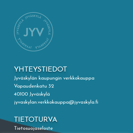
Mämminiemi
Taideapteekki
Kirjasto
Visit Jyvaskyla Region
YHTEYSTIEDOT
Valon Kaupunki
Jyväskylän kaupungin verkkokauppa
Vapaudenkatu 32
40100 Jyväskylä
Lasten Lysti & LystiKylä-festivaali
jyvaskylan.verkkokauppa@jyvaskyla.fi
Ohje
TIETOTURVA
Tietosuojaseloste
English