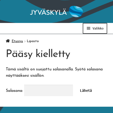
Siirry
Siirry
navigointiin
sisältöön
Valikko
Taidemuseo & Ratamo
Etusivu
Lipasto
Pääsy kielletty
Suomen käsityön museo
Tämä sisältö on suojattu salasanalla. Syötä salasana
Skeittihalli
näyttääksesi sisällön.
Varhaiskasvatus
Salasana:
Ateria- ja välipalamaksut