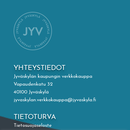
Mämminiemi
Taideapteekki
Kirjasto
Visit Jyvaskyla Region
YHTEYSTIEDOT
Valon Kaupunki
Jyväskylän kaupungin verkkokauppa
Vapaudenkatu 32
40100 Jyväskylä
Lasten Lysti & LystiKylä-festivaali
jyvaskylan.verkkokauppa@jyvaskyla.fi
Ohje
TIETOTURVA
Tietosuojaseloste
English