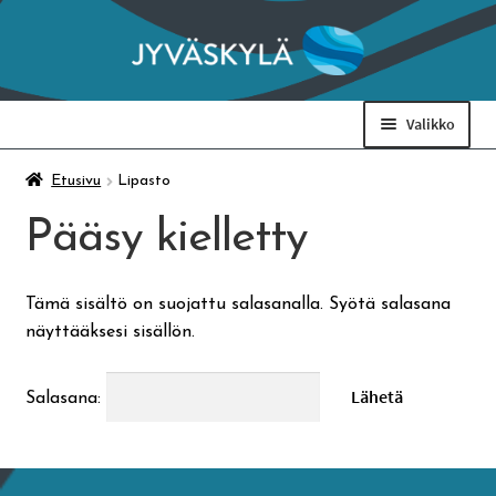
Siirry
Siirry
navigointiin
sisältöön
Valikko
Taidemuseo & Ratamo
Etusivu
Lipasto
Pääsy kielletty
Suomen käsityön museo
Tämä sisältö on suojattu salasanalla. Syötä salasana
Skeittihalli
näyttääksesi sisällön.
Varhaiskasvatus
Salasana:
Ateria- ja välipalamaksut