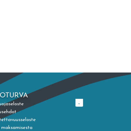
TOTURVA
uojaseloste
usehdot
ettavuusseloste
a maksamisesta