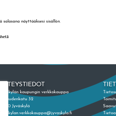
ä salasana näyttääksesi sisällön.
YHTEYSTIEDOT
TIE
Jyväskylän kaupungin verkkokauppa
Tietos
Vapaudenkatu 32
Toimit
40100 Jyväskylä
Saavut
n
jyvaskylan.verkkokauppa@jyvaskyla.fi
Tieto