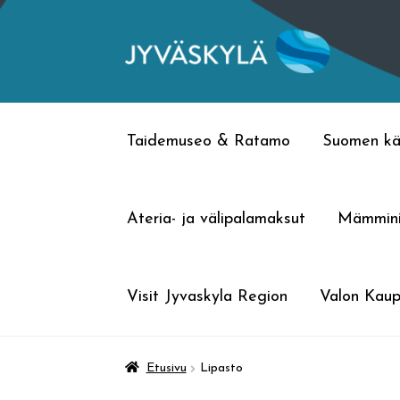
Siirry
Siirry
navigointiin
sisältöön
Taidemuseo & Ratamo
Suomen kä
Ateria- ja välipalamaksut
Mämmin
Visit Jyvaskyla Region
Valon Kaup
Etusivu
Lipasto