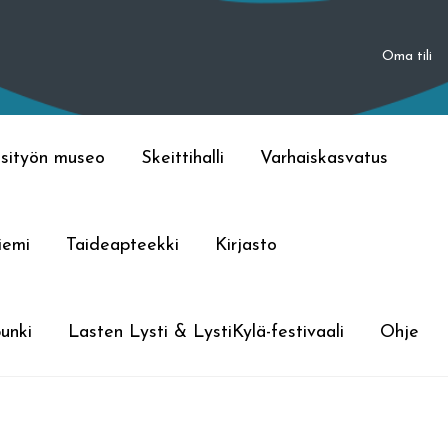
Oma tili
sityön museo
Skeittihalli
Varhaiskasvatus
iemi
Taideapteekki
Kirjasto
unki
Lasten Lysti & LystiKylä-festivaali
Ohje