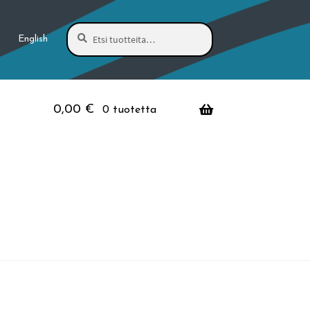
Haku
Etsi:
English
0,00
€
0 tuotetta