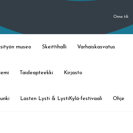
Oma tili
sityön museo
Skeittihalli
Varhaiskasvatus
iemi
Taideapteekki
Kirjasto
unki
Lasten Lysti & LystiKylä-festivaali
Ohje