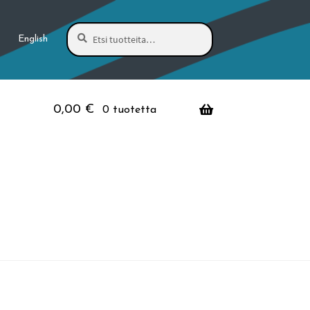
Haku
Etsi:
English
0,00
€
0 tuotetta