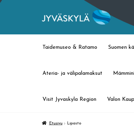
Siirry
Siirry
navigointiin
sisältöön
Taidemuseo & Ratamo
Suomen kä
Ateria- ja välipalamaksut
Mämmin
Visit Jyvaskyla Region
Valon Kaup
Etusivu
Lipasto