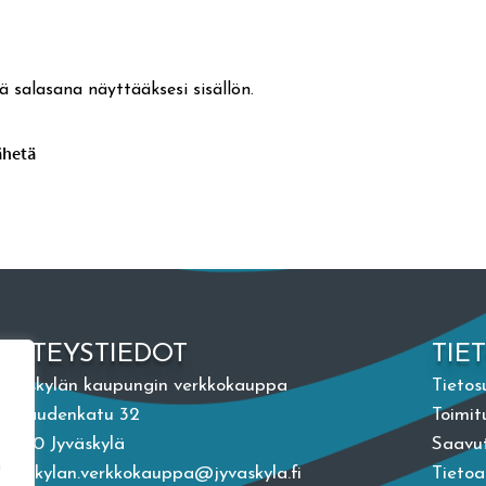
ä salasana näyttääksesi sisällön.
YHTEYSTIEDOT
TIE
Jyväskylän kaupungin verkkokauppa
Tietos
Vapaudenkatu 32
Toimit
40100 Jyväskylä
Saavut
n
jyvaskylan.verkkokauppa@jyvaskyla.fi
Tieto