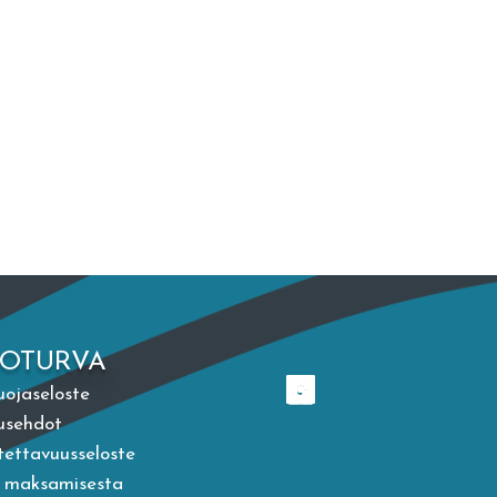
TOTURVA
uojaseloste
usehdot
ettavuusseloste
a maksamisesta