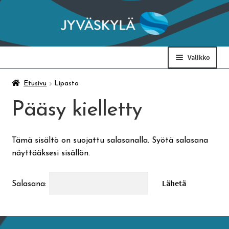
Siirry
Siirry
navigointiin
sisältöön
Valikko
Taidemuseo & Ratamo
Etusivu
Lipasto
Pääsy kielletty
Suomen käsityön museo
Tämä sisältö on suojattu salasanalla. Syötä salasana
Skeittihalli
näyttääksesi sisällön.
Varhaiskasvatus
Salasana:
Ateria- ja välipalamaksut