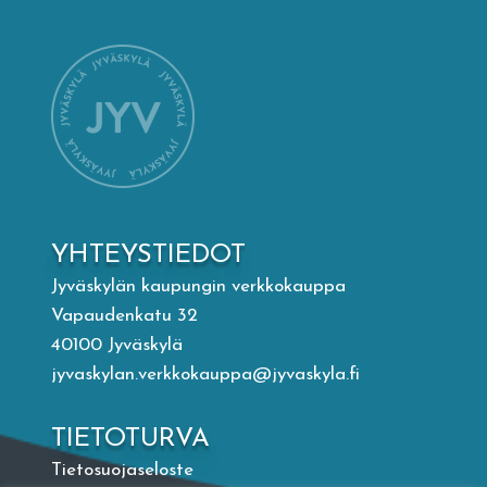
Mämminiemi
Taideapteekki
Kirjasto
Visit Jyvaskyla Region
YHTEYSTIEDOT
Valon Kaupunki
Jyväskylän kaupungin verkkokauppa
Vapaudenkatu 32
40100 Jyväskylä
Lasten Lysti & LystiKylä-festivaali
jyvaskylan.verkkokauppa@jyvaskyla.fi
Ohje
TIETOTURVA
Tietosuojaseloste
English