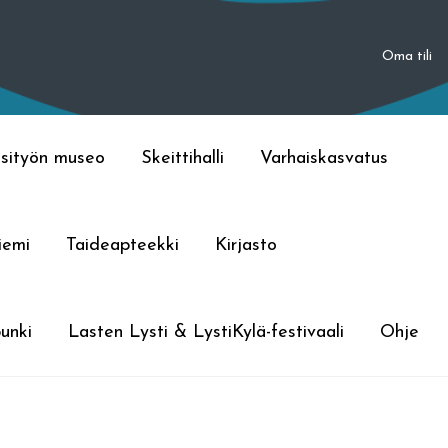
Oma tili
sityön museo
Skeittihalli
Varhaiskasvatus
iemi
Taideapteekki
Kirjasto
unki
Lasten Lysti & LystiKylä-festivaali
Ohje