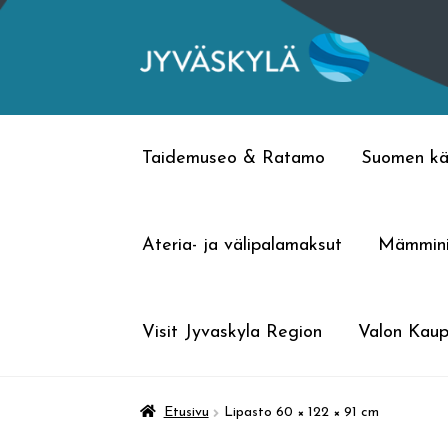
Siirry
Siirry
navigointiin
sisältöön
Taidemuseo & Ratamo
Suomen kä
Ateria- ja välipalamaksut
Mämmin
Visit Jyvaskyla Region
Valon Kaup
Etusivu
Lipasto 60 × 122 × 91 cm