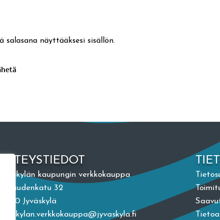
ä salasana näyttääksesi sisällön.
YHTEYSTIEDOT
TIE
Jyväskylän kaupungin verkkokauppa
Tietos
Vapaudenkatu 32
Toimit
40100 Jyväskylä
Saavut
n
jyvaskylan.verkkokauppa@jyvaskyla.fi
Tieto