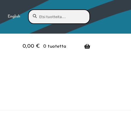
Haku
Etsi:
English
0,00
€
0 tuotetta