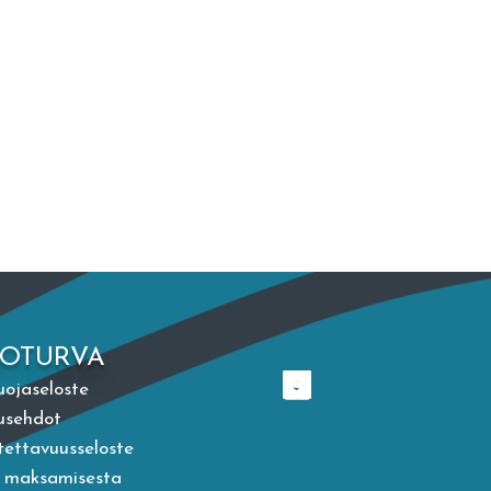
TOTURVA
uojaseloste
usehdot
ettavuusseloste
a maksamisesta