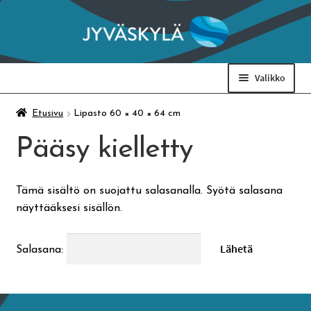
Siirry
Siirry
navigointiin
sisältöön
Valikko
Taidemuseo & Ratamo
Etusivu
Lipasto 60 × 40 × 64 cm
Pääsy kielletty
Suomen käsityön museo
Tämä sisältö on suojattu salasanalla. Syötä salasana
Skeittihalli
näyttääksesi sisällön.
Varhaiskasvatus
Salasana:
Ateria- ja välipalamaksut