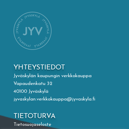
Mämminiemi
Taideapteekki
Kirjasto
Visit Jyvaskyla Region
YHTEYSTIEDOT
Valon Kaupunki
Jyväskylän kaupungin verkkokauppa
Vapaudenkatu 32
40100 Jyväskylä
Lasten Lysti & LystiKylä-festivaali
jyvaskylan.verkkokauppa@jyvaskyla.fi
Ohje
TIETOTURVA
Tietosuojaseloste
English