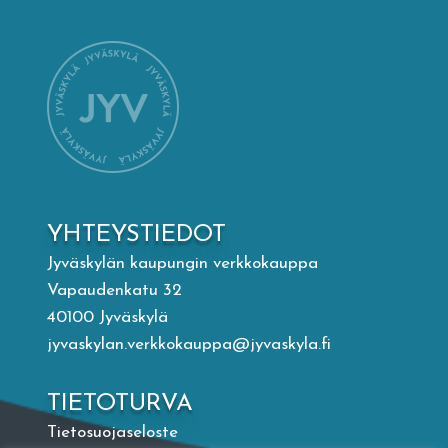
Mämminiemi
Taideapteekki
Kirjasto
Visit Jyvaskyla Region
YHTEYSTIEDOT
Valon Kaupunki
Jyväskylän kaupungin verkkokauppa
Vapaudenkatu 32
40100 Jyväskylä
Lasten Lysti & LystiKylä-festivaali
jyvaskylan.verkkokauppa@jyvaskyla.fi
Ohje
TIETOTURVA
Tietosuojaseloste
English