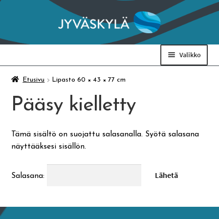
Siirry
Siirry
navigointiin
sisältöön
Valikko
Taidemuseo & Ratamo
Etusivu
Lipasto 60 × 43 × 77 cm
Pääsy kielletty
Suomen käsityön museo
Tämä sisältö on suojattu salasanalla. Syötä salasana
Skeittihalli
näyttääksesi sisällön.
Varhaiskasvatus
Salasana:
Ateria- ja välipalamaksut