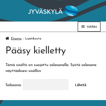
Siirry
Siirry
navigointiin
sisältöön
Valikko
Taidemuseo & Ratamo
Etusivu
Laatikosto
Pääsy kielletty
Suomen käsityön museo
Tämä sisältö on suojattu salasanalla. Syötä salasana
Skeittihalli
näyttääksesi sisällön.
Varhaiskasvatus
Salasana:
Ateria- ja välipalamaksut