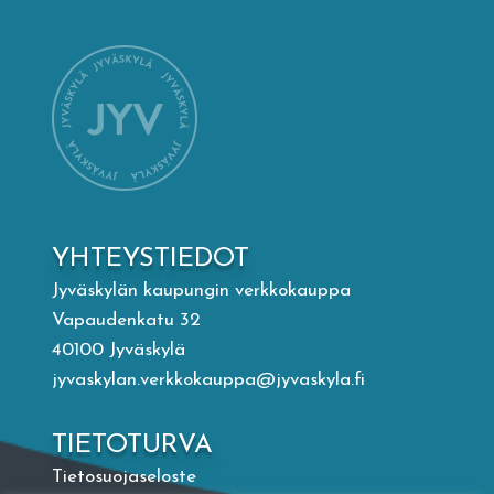
Mämminiemi
Taideapteekki
Kirjasto
Visit Jyvaskyla Region
YHTEYSTIEDOT
Valon Kaupunki
Jyväskylän kaupungin verkkokauppa
Vapaudenkatu 32
40100 Jyväskylä
Lasten Lysti & LystiKylä-festivaali
jyvaskylan.verkkokauppa@jyvaskyla.fi
Ohje
TIETOTURVA
Tietosuojaseloste
English