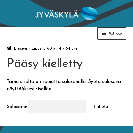
Siirry
Siirry
navigointiin
sisältöön
Valikko
Taidemuseo & Ratamo
Etusivu
Lipasto 60 × 44 × 54 cm
Pääsy kielletty
Suomen käsityön museo
Tämä sisältö on suojattu salasanalla. Syötä salasana
Skeittihalli
näyttääksesi sisällön.
Varhaiskasvatus
Salasana:
Ateria- ja välipalamaksut