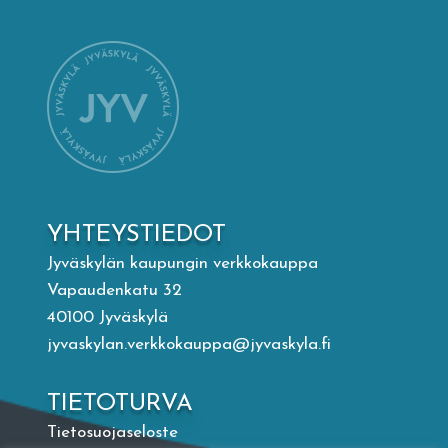
Mämminiemi
Taideapteekki
Kirjasto
Visit Jyvaskyla Region
YHTEYSTIEDOT
Valon Kaupunki
Jyväskylän kaupungin verkkokauppa
Vapaudenkatu 32
40100 Jyväskylä
Lasten Lysti & LystiKylä-festivaali
jyvaskylan.verkkokauppa@jyvaskyla.fi
Ohje
TIETOTURVA
Tietosuojaseloste
English