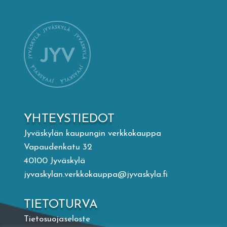
Mämminiemi
Taideapteekki
Kirjasto
Visit Jyvaskyla Region
YHTEYSTIEDOT
Valon Kaupunki
Jyväskylän kaupungin verkkokauppa
Vapaudenkatu 32
40100 Jyväskylä
Lasten Lysti & LystiKylä-festivaali
jyvaskylan.verkkokauppa@jyvaskyla.fi
Ohje
TIETOTURVA
Tietosuojaseloste
English