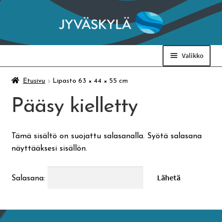
Siirry
Siirry
navigointiin
sisältöön
Valikko
Taidemuseo & Ratamo
Etusivu
Lipasto 63 × 44 × 55 cm
Pääsy kielletty
Suomen käsityön museo
Tämä sisältö on suojattu salasanalla. Syötä salasana
Skeittihalli
näyttääksesi sisällön.
Varhaiskasvatus
Salasana:
Ateria- ja välipalamaksut