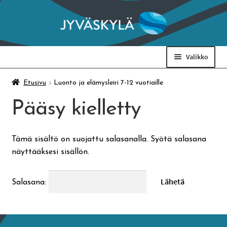
Siirry
Siirry
navigointiin
sisältöön
Valikko
Taidemuseo & Ratamo
Etusivu
Luonto ja elämysleiri 7-12 vuotiaille
Pääsy kielletty
Suomen käsityön museo
Tämä sisältö on suojattu salasanalla. Syötä salasana
Skeittihalli
näyttääksesi sisällön.
Varhaiskasvatus
Salasana:
Ateria- ja välipalamaksut