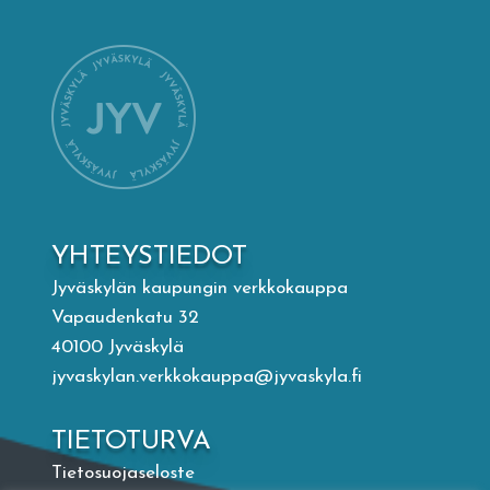
Mämminiemi
Taideapteekki
Kirjasto
Visit Jyvaskyla Region
YHTEYSTIEDOT
Valon Kaupunki
Jyväskylän kaupungin verkkokauppa
Vapaudenkatu 32
40100 Jyväskylä
Lasten Lysti & LystiKylä-festivaali
jyvaskylan.verkkokauppa@jyvaskyla.fi
Ohje
TIETOTURVA
Tietosuojaseloste
English