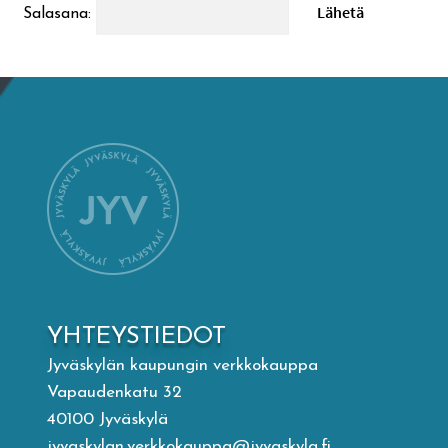
Salasana:
Mämminiemi
Taideapteekki
Kirjasto
Visit Jyvaskyla Region
Valon Kaupunki
Lasten Lysti & LystiKylä-festivaali
YHTEYSTIEDOT
Jyväskylän kaupungin verkkokauppa
Ohje
Vapaudenkatu 32
40100 Jyväskylä
jyvaskylan.verkkokauppa@jyvaskyla.fi