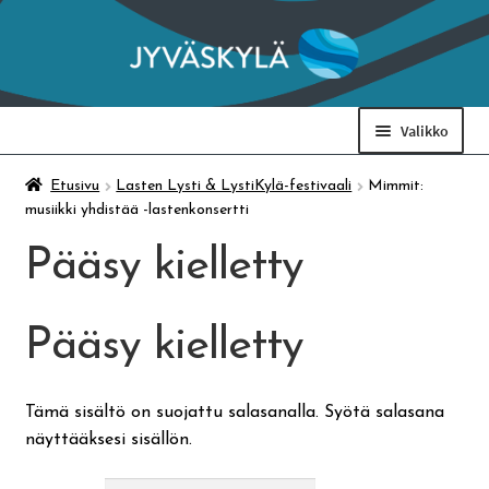
Siirry
Siirry
navigointiin
sisältöön
Valikko
Taidemuseo & Ratamo
Etusivu
Lasten Lysti & LystiKylä-festivaali
Mimmit:
musiikki yhdistää -lastenkonsertti
Suomen käsityön museo
Pääsy kielletty
Skeittihalli
Pääsy kielletty
Varhaiskasvatus
Tämä sisältö on suojattu salasanalla. Syötä salasana
näyttääksesi sisällön.
Ateria- ja välipalamaksut