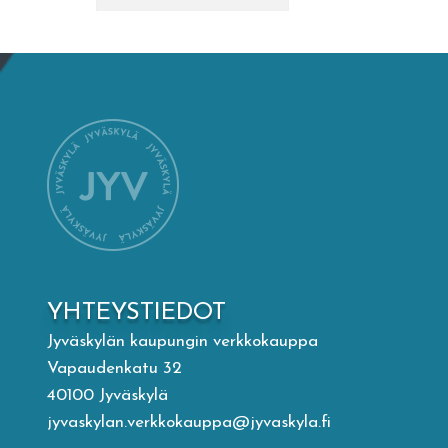
Mämminiemi
Taideapteekki
Kirjasto
Visit Jyvaskyla Region
Valon Kaupunki
YHTEYSTIEDOT
Lasten Lysti & LystiKylä-festivaali
Jyväskylän kaupungin verkkokauppa
Vapaudenkatu 32
Ohje
40100 Jyväskylä
jyvaskylan.verkkokauppa@jyvaskyla.fi
English