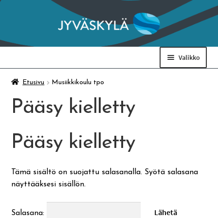
Siirry
Siirry
navigointiin
sisältöön
Valikko
Taidemuseo & Ratamo
Etusivu
Musiikkikoulu tpo
Pääsy kielletty
Suomen käsityön museo
Pääsy kielletty
Skeittihalli
Varhaiskasvatus
Tämä sisältö on suojattu salasanalla. Syötä salasana
näyttääksesi sisällön.
Ateria- ja välipalamaksut
Salasana: