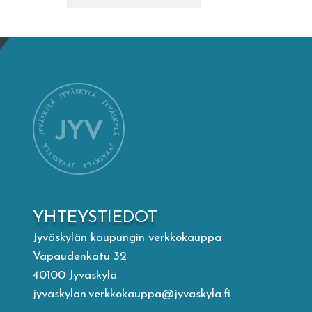
Mämminiemi
Taideapteekki
Kirjasto
Visit Jyvaskyla Region
Valon Kaupunki
YHTEYSTIEDOT
Lasten Lysti & LystiKylä-festivaali
Jyväskylän kaupungin verkkokauppa
Vapaudenkatu 32
Ohje
40100 Jyväskylä
jyvaskylan.verkkokauppa@jyvaskyla.fi
English