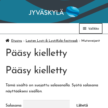
Siirry
Siirry
navigointiin
sisältöön
Valikko
Taidemuseo & Ratamo
Etusivu
Lasten Lysti & LystiKylä-festivaali
Mutaveijarit
Pääsy kielletty
Suomen käsityön museo
Pääsy kielletty
Skeittihalli
Varhaiskasvatus
Tämä sisältö on suojattu salasanalla. Syötä salasana
näyttääksesi sisällön.
Ateria- ja välipalamaksut
Salasana: