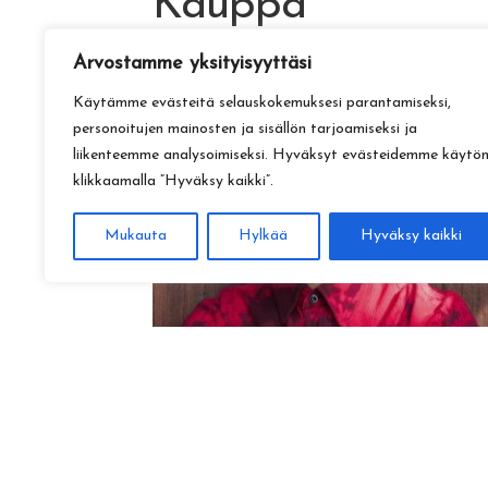
Kauppa
Arvostamme yksityisyyttäsi
Käytämme evästeitä selauskokemuksesi parantamiseksi,
personoitujen mainosten ja sisällön tarjoamiseksi ja
liikenteemme analysoimiseksi. Hyväksyt evästeidemme käytö
klikkaamalla ”Hyväksy kaikki”.
Mukauta
Hylkää
Hyväksy kaikki
Amadeus Lundberg:
Hopeinen kuu ke 28.10. klo 17
15,00
€