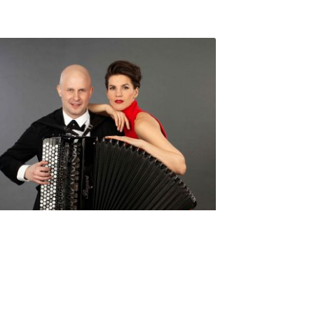
Seniorimessujen juhlaohjelma
ma 5.10. klo 17
10,00
€