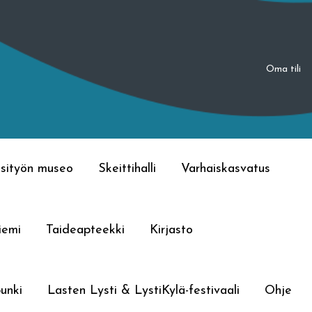
Oma tili
sityön museo
Skeittihalli
Varhaiskasvatus
iemi
Taideapteekki
Kirjasto
unki
Lasten Lysti & LystiKylä-festivaali
Ohje