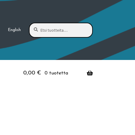
Haku
Etsi:
English
0,00
€
0 tuotetta