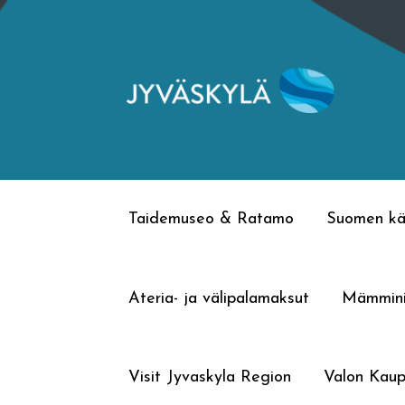
Siirry
Siirry
navigointiin
sisältöön
Taidemuseo & Ratamo
Suomen kä
Ateria- ja välipalamaksut
Mämmin
Visit Jyvaskyla Region
Valon Kaup