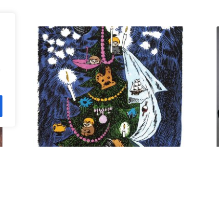
n
Kuusi pe 11.12. klo 18 Villa
Rana
12,00
€