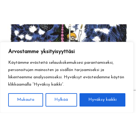
Arvostamme yksityisyyttäsi
Käytämme evästeitä selauskokemuksesi parantamiseksi,
personoitujen mainosten ja sisällön tarjoamiseksi ja
liikenteemme analysoimiseksi. Hyväksyt evästeidemme käytön
klikkaamalla ”Hyväksy kaikki”.
0
Mukauta
Hylkää
Hyväksy kaikki
Haku
Etsi: