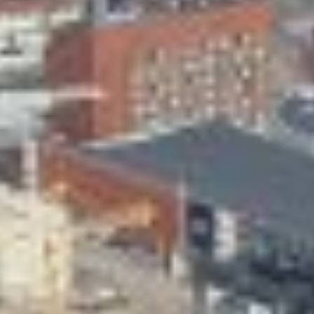
Skeittihalli
Varhaiskasvatus
Ateria- ja välipalamaksut
Mämminiemi
Taideapteekki
Kirjasto
Visit Jyvaskyla Region