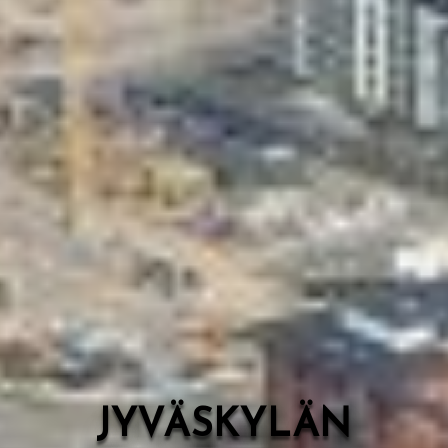
Valon Kaupunki
Lasten Lysti & LystiKylä-festivaali
Ohje
English
JYVÄSKYLÄN