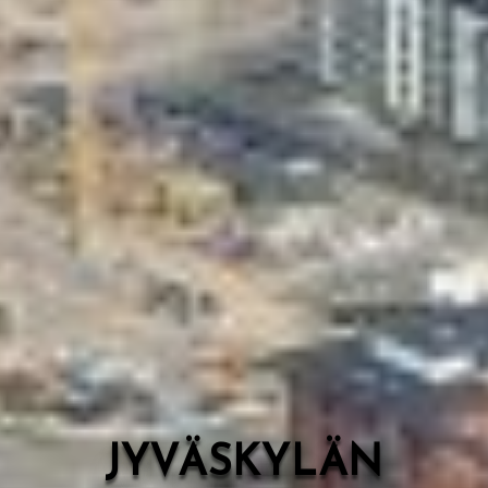
Valon Kaupunki
Lasten Lysti & LystiKylä-festivaali
Ohje
English
JYVÄSKYLÄN