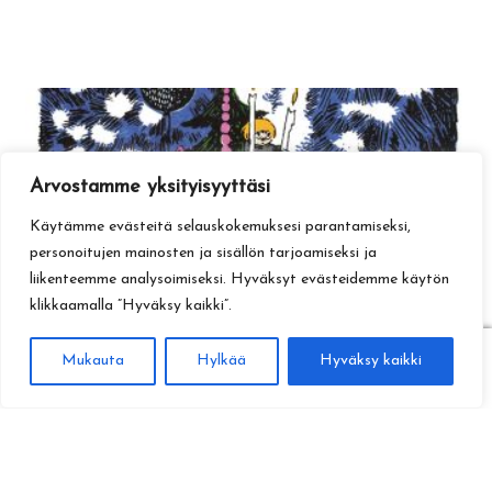
Arvostamme yksityisyyttäsi
Käytämme evästeitä selauskokemuksesi parantamiseksi,
personoitujen mainosten ja sisällön tarjoamiseksi ja
liikenteemme analysoimiseksi. Hyväksyt evästeidemme käytön
klikkaamalla ”Hyväksy kaikki”.
0
Mukauta
Hylkää
Hyväksy kaikki
Haku
Etsi: