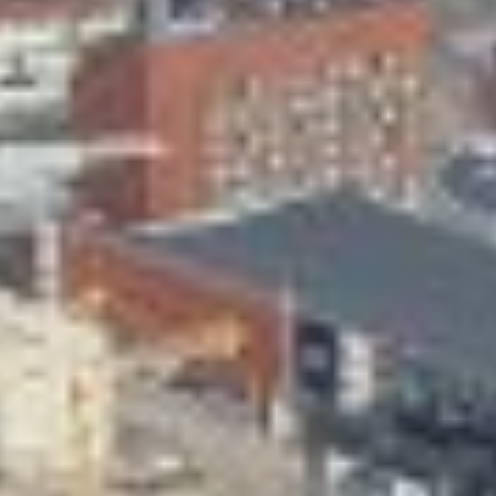
Skeittihalli
Varhaiskasvatus
Ateria- ja välipalamaksut
Mämminiemi
Taideapteekki
Kirjasto
Visit Jyvaskyla Region