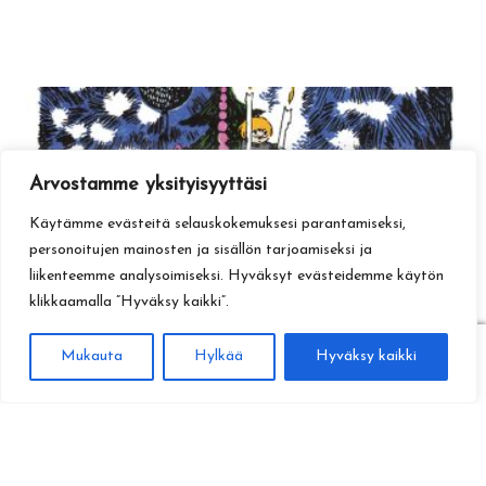
Arvostamme yksityisyyttäsi
Käytämme evästeitä selauskokemuksesi parantamiseksi,
personoitujen mainosten ja sisällön tarjoamiseksi ja
liikenteemme analysoimiseksi. Hyväksyt evästeidemme käytön
klikkaamalla ”Hyväksy kaikki”.
0
Mukauta
Hylkää
Hyväksy kaikki
Haku
Etsi: