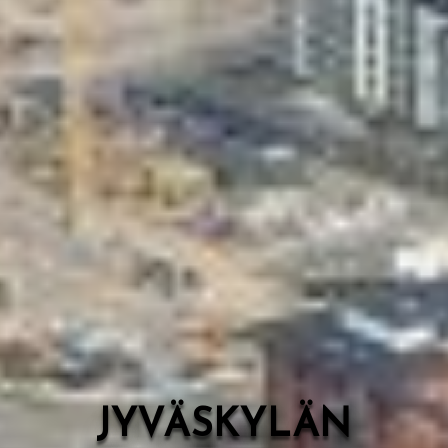
Valon Kaupunki
Lasten Lysti & LystiKylä-festivaali
Ohje
English
JYVÄSKYLÄN