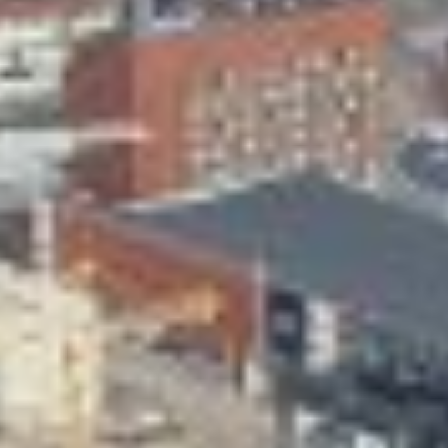
Skeittihalli
Varhaiskasvatus
Ateria- ja välipalamaksut
Mämminiemi
Taideapteekki
Kirjasto
Visit Jyvaskyla Region