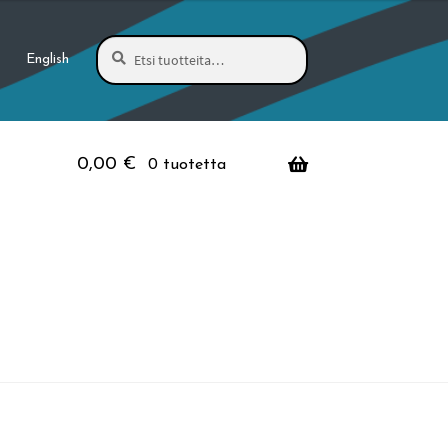
Haku
Etsi:
English
0,00
€
0 tuotetta