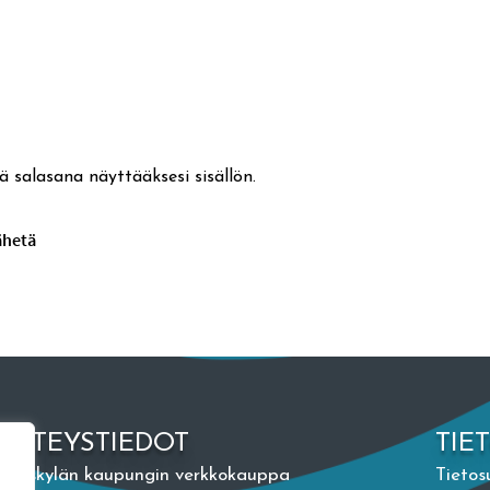
ä salasana näyttääksesi sisällön.
YHTEYSTIEDOT
TIE
Jyväskylän kaupungin verkkokauppa
Tietos