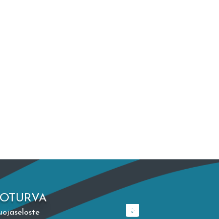
TOTURVA
uojaseloste