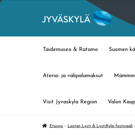
Siirry
Siirry
navigointiin
sisältöön
Taidemuseo & Ratamo
Suomen kä
Ateria- ja välipalamaksut
Mämmin
Visit Jyvaskyla Region
Valon Kaup
Etusivu
Lasten Lysti & LystiKylä-festivaali