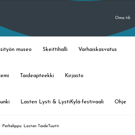
Oma tili
sityön museo
Skeittihalli
Varhaiskasvatus
iemi
Taideapteekki
Kirjasto
unki
Lasten Lysti & LystiKylä-festivaali
Ohje
Perhelippu: Lasten TaideTuutti