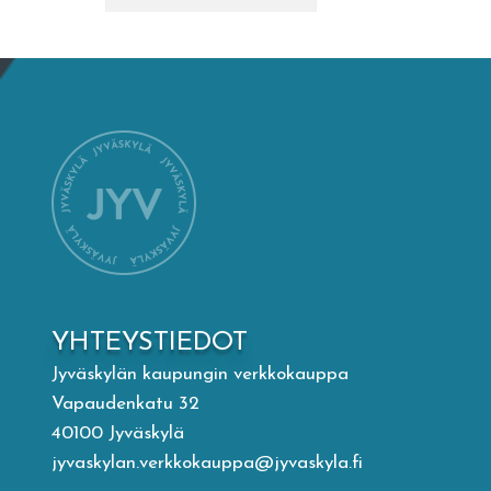
Mämminiemi
Taideapteekki
Kirjasto
Visit Jyvaskyla Region
Valon Kaupunki
YHTEYSTIEDOT
Lasten Lysti & LystiKylä-festivaali
Jyväskylän kaupungin verkkokauppa
Vapaudenkatu 32
Ohje
40100 Jyväskylä
jyvaskylan.verkkokauppa@jyvaskyla.fi
English