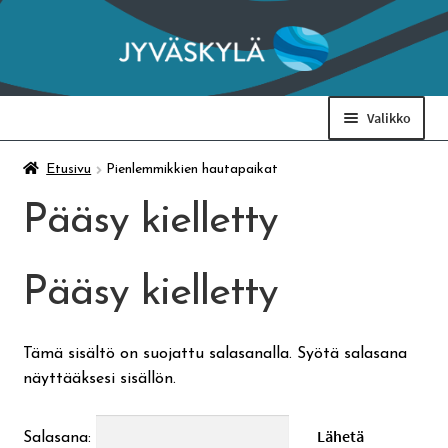
Siirry
Siirry
navigointiin
sisältöön
Valikko
Taidemuseo & Ratamo
Etusivu
Pienlemmikkien hautapaikat
Pääsy kielletty
Suomen käsityön museo
Pääsy kielletty
Skeittihalli
Varhaiskasvatus
Tämä sisältö on suojattu salasanalla. Syötä salasana
näyttääksesi sisällön.
Ateria- ja välipalamaksut
Salasana: