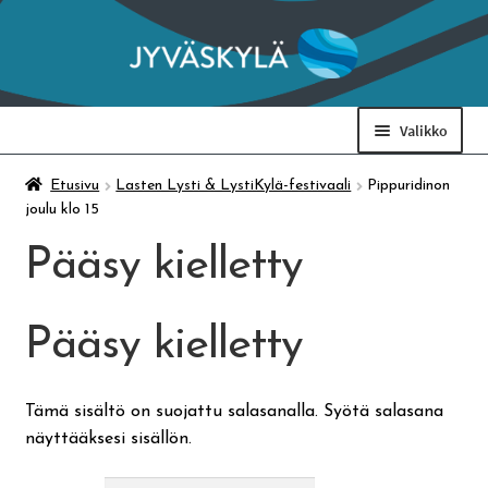
Siirry
Siirry
navigointiin
sisältöön
Valikko
Taidemuseo & Ratamo
Etusivu
Lasten Lysti & LystiKylä-festivaali
Pippuridinon
joulu klo 15
Suomen käsityön museo
Pääsy kielletty
Skeittihalli
Pääsy kielletty
Varhaiskasvatus
Tämä sisältö on suojattu salasanalla. Syötä salasana
näyttääksesi sisällön.
Ateria- ja välipalamaksut