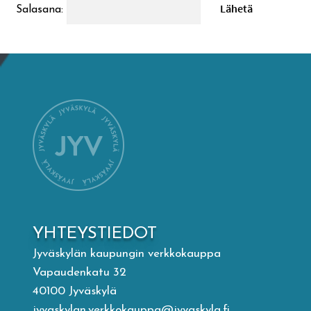
Salasana:
Mämminiemi
Taideapteekki
Kirjasto
Visit Jyvaskyla Region
Valon Kaupunki
Lasten Lysti & LystiKylä-festivaali
YHTEYSTIEDOT
Jyväskylän kaupungin verkkokauppa
Ohje
Vapaudenkatu 32
40100 Jyväskylä
jyvaskylan.verkkokauppa@jyvaskyla.fi