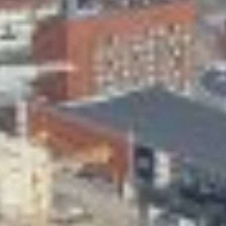
Skeittihalli
Varhaiskasvatus
Ateria- ja välipalamaksut
Mämminiemi
Taideapteekki
Kirjasto
Visit Jyvaskyla Region