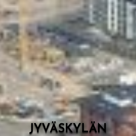
Valon Kaupunki
Lasten Lysti & LystiKylä-festivaali
Ohje
English
JYVÄSKYLÄN