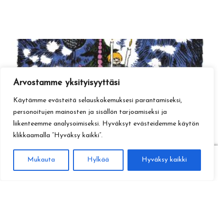
Arvostamme yksityisyyttäsi
Käytämme evästeitä selauskokemuksesi parantamiseksi,
personoitujen mainosten ja sisällön tarjoamiseksi ja
liikenteemme analysoimiseksi. Hyväksyt evästeidemme käytön
klikkaamalla ”Hyväksy kaikki”.
0
Mukauta
Hylkää
Hyväksy kaikki
Haku
Etsi: