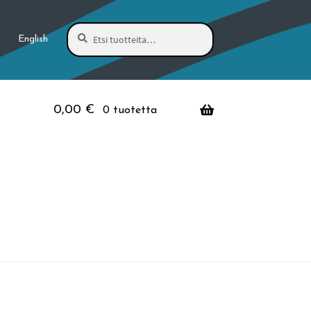
Haku
Etsi:
English
0,00
€
0 tuotetta