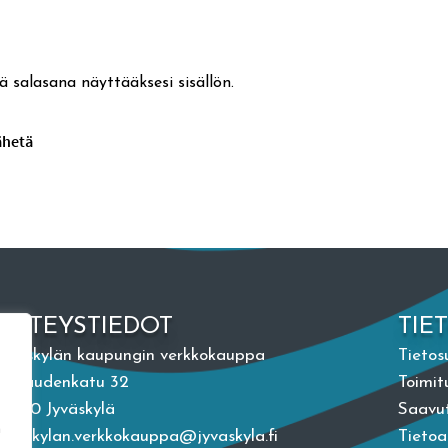
ä salasana näyttääksesi sisällön.
YHTEYSTIEDOT
TIE
Jyväskylän kaupungin verkkokauppa
Tietos
Vapaudenkatu 32
Toimit
40100 Jyväskylä
Saavut
n
jyvaskylan.verkkokauppa@jyvaskyla.fi
Tieto