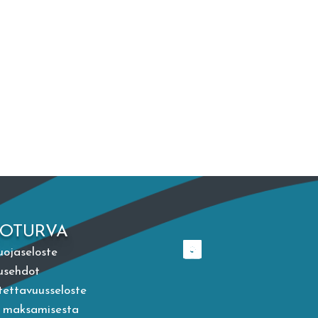
TOTURVA
uojaseloste
usehdot
ettavuusseloste
a maksamisesta