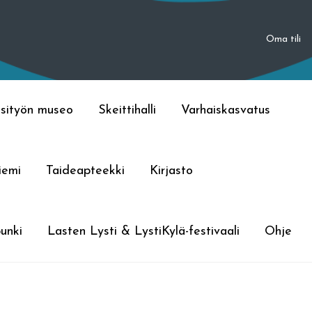
Oma tili
sityön museo
Skeittihalli
Varhaiskasvatus
iemi
Taideapteekki
Kirjasto
unki
Lasten Lysti & LystiKylä-festivaali
Ohje