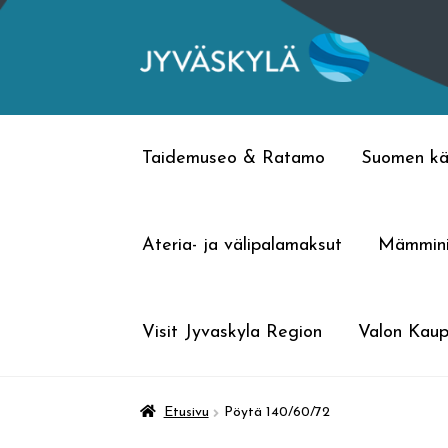
Siirry
Siirry
navigointiin
sisältöön
Taidemuseo & Ratamo
Suomen kä
Ateria- ja välipalamaksut
Mämmin
Visit Jyvaskyla Region
Valon Kaup
Etusivu
Pöytä 140/60/72