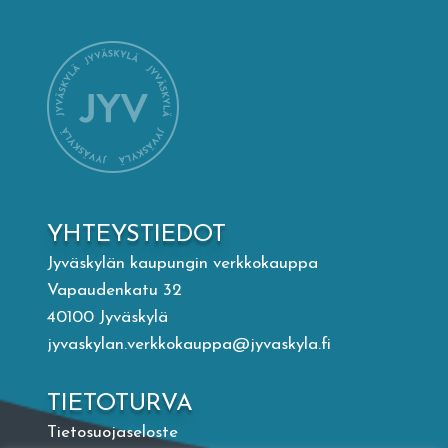
Mämminiemi
Taideapteekki
Kirjasto
Visit Jyvaskyla Region
YHTEYSTIEDOT
Valon Kaupunki
Jyväskylän kaupungin verkkokauppa
Vapaudenkatu 32
40100 Jyväskylä
Lasten Lysti & LystiKylä-festivaali
jyvaskylan.verkkokauppa@jyvaskyla.fi
Ohje
TIETOTURVA
Tietosuojaseloste
English