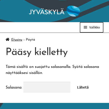
Siirry
Siirry
navigointiin
sisältöön
Valikko
Taidemuseo & Ratamo
Etusivu
Pöytä
Pääsy kielletty
Suomen käsityön museo
Tämä sisältö on suojattu salasanalla. Syötä salasana
Skeittihalli
näyttääksesi sisällön.
Varhaiskasvatus
Salasana:
Ateria- ja välipalamaksut