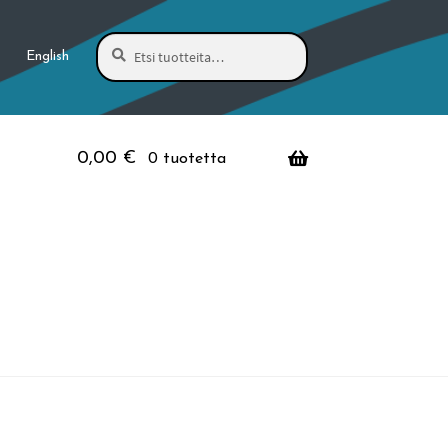
Haku
Etsi:
English
0,00
€
0 tuotetta