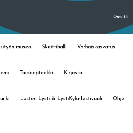
Oma tili
sityön museo
Skeittihalli
Varhaiskasvatus
iemi
Taideapteekki
Kirjasto
unki
Lasten Lysti & LystiKylä-festivaali
Ohje