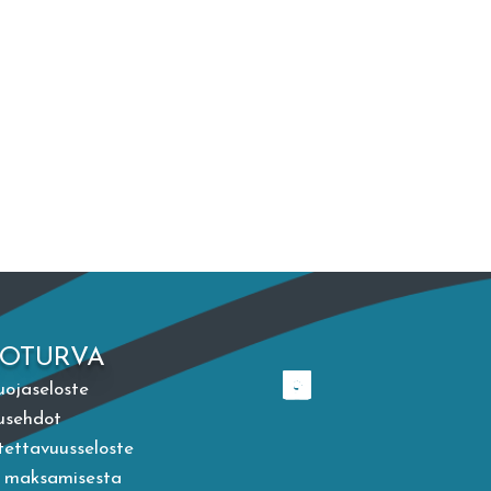
TOTURVA
uojaseloste
usehdot
ettavuusseloste
a maksamisesta