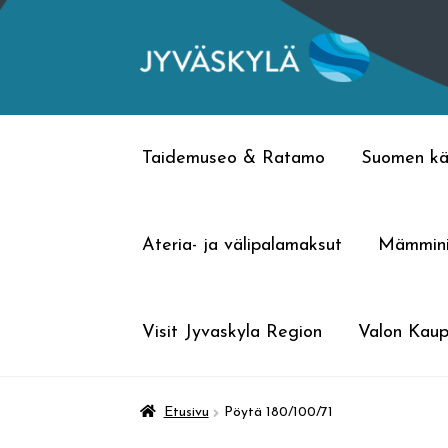
Siirry
Siirry
navigointiin
sisältöön
Taidemuseo & Ratamo
Suomen kä
Ateria- ja välipalamaksut
Mämmin
Visit Jyvaskyla Region
Valon Kaup
Etusivu
Pöytä 180/100/71