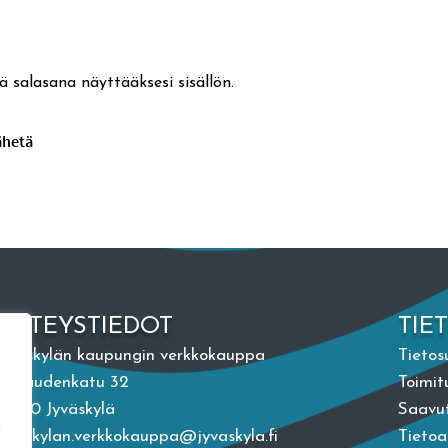
ä salasana näyttääksesi sisällön.
YHTEYSTIEDOT
TIE
Jyväskylän kaupungin verkkokauppa
Tietos
Vapaudenkatu 32
Toimit
40100 Jyväskylä
Saavut
n
jyvaskylan.verkkokauppa@jyvaskyla.fi
Tieto