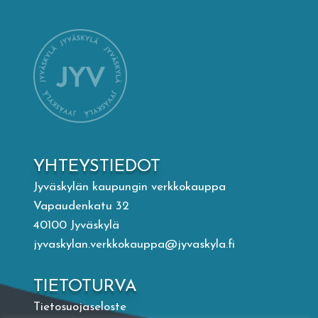
Mämminiemi
Taideapteekki
Kirjasto
Visit Jyvaskyla Region
YHTEYSTIEDOT
Valon Kaupunki
Jyväskylän kaupungin verkkokauppa
Vapaudenkatu 32
40100 Jyväskylä
Lasten Lysti & LystiKylä-festivaali
jyvaskylan.verkkokauppa@jyvaskyla.fi
Ohje
TIETOTURVA
Tietosuojaseloste
English