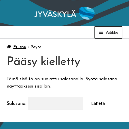
Siirry
Siirry
navigointiin
sisältöön
Valikko
Taidemuseo & Ratamo
Etusivu
Pöytä
Pääsy kielletty
Suomen käsityön museo
Tämä sisältö on suojattu salasanalla. Syötä salasana
Skeittihalli
näyttääksesi sisällön.
Varhaiskasvatus
Salasana:
Ateria- ja välipalamaksut