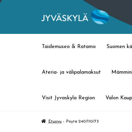
Siirry
Siirry
navigointiin
sisältöön
Taidemuseo & Ratamo
Suomen kä
Ateria- ja välipalamaksut
Mämmin
Visit Jyvaskyla Region
Valon Kaup
Etusivu
Pöytä 240/110/73