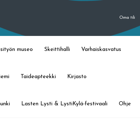
Oma tili
sityön museo
Skeittihalli
Varhaiskasvatus
iemi
Taideapteekki
Kirjasto
unki
Lasten Lysti & LystiKylä-festivaali
Ohje