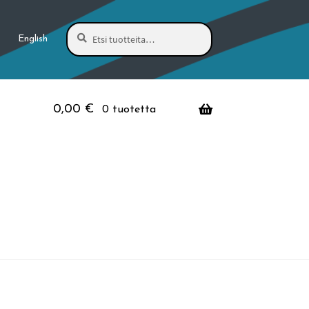
Haku
Etsi:
English
0,00
€
0 tuotetta