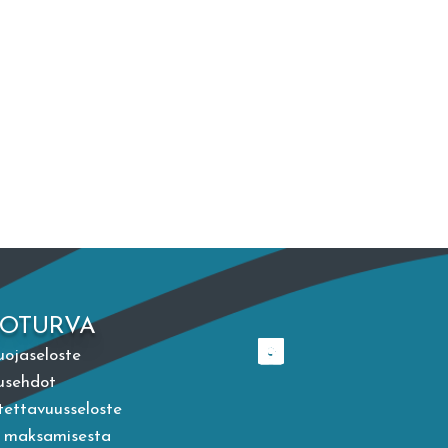
TOTURVA
uojaseloste
usehdot
ettavuusseloste
a maksamisesta