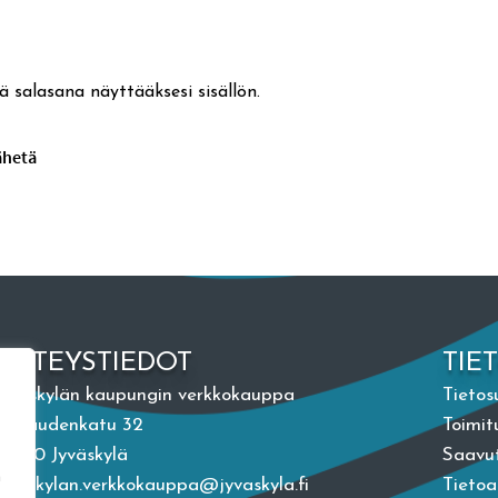
ä salasana näyttääksesi sisällön.
YHTEYSTIEDOT
TIE
Jyväskylän kaupungin verkkokauppa
Tietos
Vapaudenkatu 32
Toimit
40100 Jyväskylä
Saavut
n
jyvaskylan.verkkokauppa@jyvaskyla.fi
Tieto