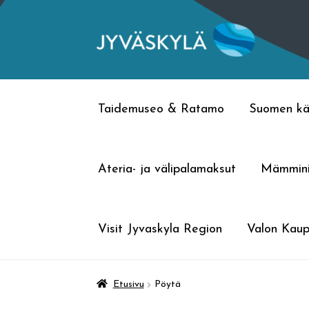
Siirry
Siirry
navigointiin
sisältöön
Taidemuseo & Ratamo
Suomen kä
Ateria- ja välipalamaksut
Mämmin
Visit Jyvaskyla Region
Valon Kaup
Etusivu
Pöytä