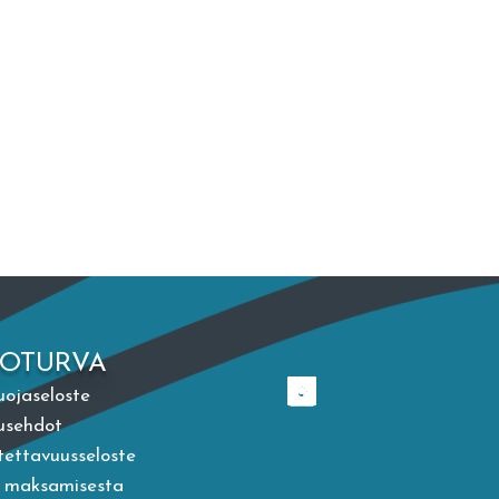
TOTURVA
uojaseloste
usehdot
ettavuusseloste
a maksamisesta