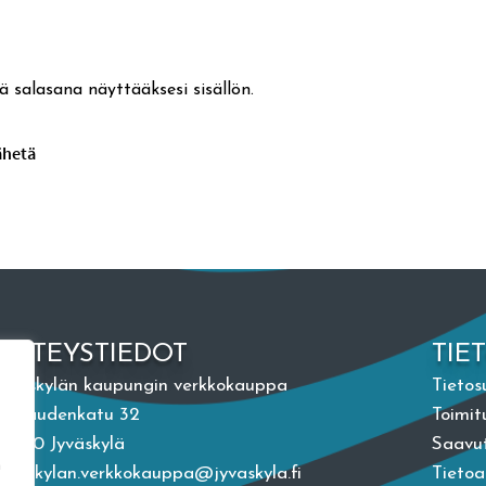
ä salasana näyttääksesi sisällön.
YHTEYSTIEDOT
TIE
Jyväskylän kaupungin verkkokauppa
Tietos
Vapaudenkatu 32
Toimit
40100 Jyväskylä
Saavut
n
jyvaskylan.verkkokauppa@jyvaskyla.fi
Tieto