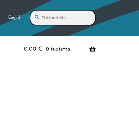
Haku
Etsi:
English
0,00
€
0 tuotetta