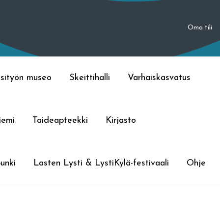
Oma tili
sityön museo
Skeittihalli
Varhaiskasvatus
iemi
Taideapteekki
Kirjasto
unki
Lasten Lysti & LystiKylä-festivaali
Ohje