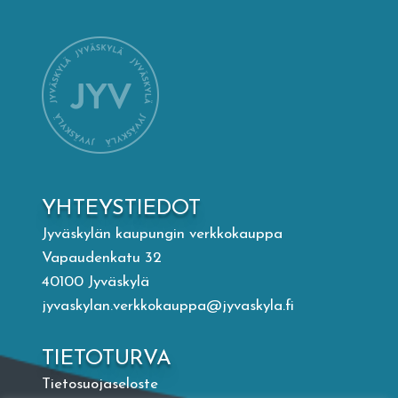
Mämminiemi
Taideapteekki
Kirjasto
Visit Jyvaskyla Region
YHTEYSTIEDOT
Valon Kaupunki
Jyväskylän kaupungin verkkokauppa
Vapaudenkatu 32
40100 Jyväskylä
Lasten Lysti & LystiKylä-festivaali
jyvaskylan.verkkokauppa@jyvaskyla.fi
Ohje
TIETOTURVA
Tietosuojaseloste
English