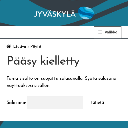
Siirry
Siirry
navigointiin
sisältöön
Valikko
Taidemuseo & Ratamo
Etusivu
Pöytä
Pääsy kielletty
Suomen käsityön museo
Tämä sisältö on suojattu salasanalla. Syötä salasana
Skeittihalli
näyttääksesi sisällön.
Varhaiskasvatus
Salasana:
Ateria- ja välipalamaksut