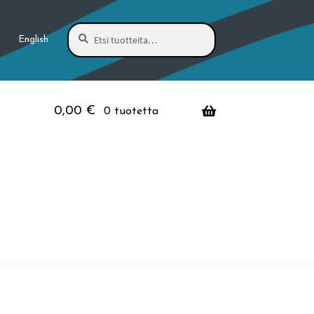
Haku
Etsi:
English
0,00
€
0 tuotetta