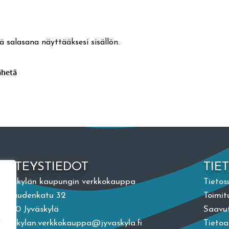
ä salasana näyttääksesi sisällön.
YHTEYSTIEDOT
TIE
Jyväskylän kaupungin verkkokauppa
Tietos
Vapaudenkatu 32
Toimit
40100 Jyväskylä
Saavut
n
jyvaskylan.verkkokauppa@jyvaskyla.fi
Tieto