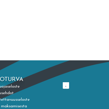
TOTURVA
uojaseloste
usehdot
ettavuusseloste
a maksamisesta