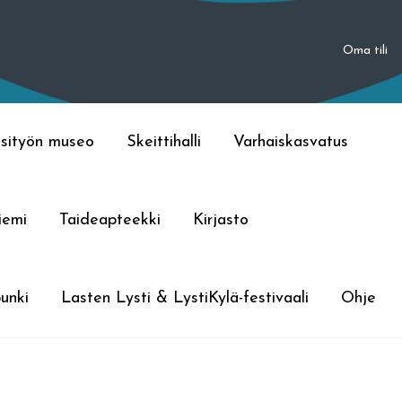
Oma tili
sityön museo
Skeittihalli
Varhaiskasvatus
iemi
Taideapteekki
Kirjasto
unki
Lasten Lysti & LystiKylä-festivaali
Ohje