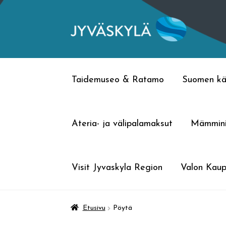
Siirry
Siirry
navigointiin
sisältöön
Taidemuseo & Ratamo
Suomen kä
Ateria- ja välipalamaksut
Mämmin
Visit Jyvaskyla Region
Valon Kaup
Etusivu
Pöytä