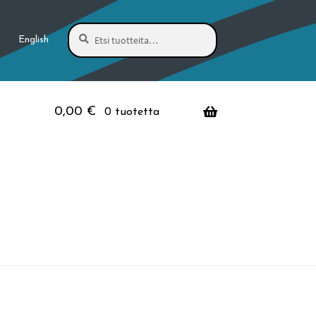
Haku
Etsi:
English
0,00
€
0 tuotetta