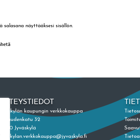
ä salasana näyttääksesi sisällön.
YHTEYSTIEDOT
TIE
Jyväskylän kaupungin verkkokauppa
Tietos
Vapaudenkatu 32
Toimit
40100 Jyväskylä
Saavut
n
jyvaskylan.verkkokauppa@jyvaskyla.fi
Tieto