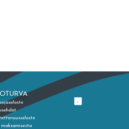
TOTURVA
uojaseloste
usehdot
ettavuusseloste
a maksamisesta