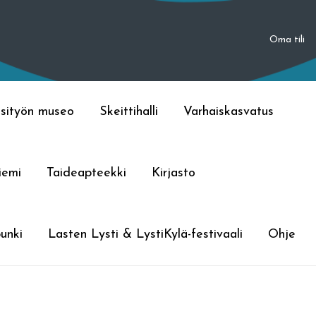
Oma tili
sityön museo
Skeittihalli
Varhaiskasvatus
iemi
Taideapteekki
Kirjasto
unki
Lasten Lysti & LystiKylä-festivaali
Ohje