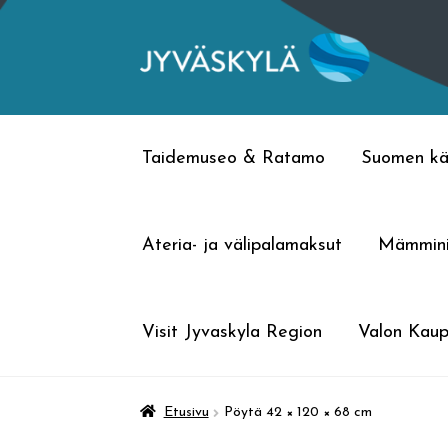
Siirry
Siirry
navigointiin
sisältöön
Taidemuseo & Ratamo
Suomen kä
Ateria- ja välipalamaksut
Mämmin
Visit Jyvaskyla Region
Valon Kaup
Etusivu
Pöytä 42 × 120 × 68 cm