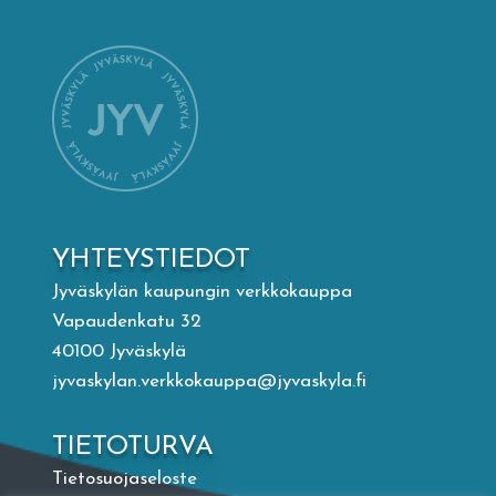
Mämminiemi
Taideapteekki
Kirjasto
Visit Jyvaskyla Region
YHTEYSTIEDOT
Valon Kaupunki
Jyväskylän kaupungin verkkokauppa
Vapaudenkatu 32
40100 Jyväskylä
Lasten Lysti & LystiKylä-festivaali
jyvaskylan.verkkokauppa@jyvaskyla.fi
Ohje
TIETOTURVA
Tietosuojaseloste
English