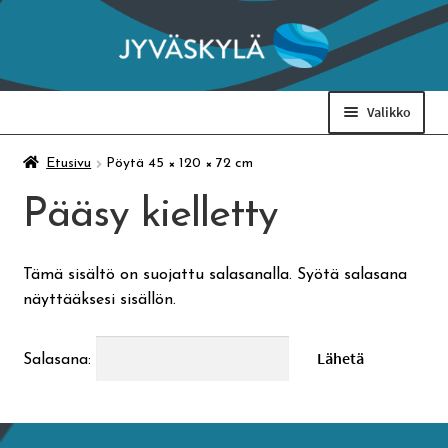
Siirry
Siirry
navigointiin
sisältöön
Valikko
Taidemuseo & Ratamo
Etusivu
Pöytä 45 × 120 × 72 cm
Pääsy kielletty
Suomen käsityön museo
Tämä sisältö on suojattu salasanalla. Syötä salasana
Skeittihalli
näyttääksesi sisällön.
Varhaiskasvatus
Salasana:
Ateria- ja välipalamaksut