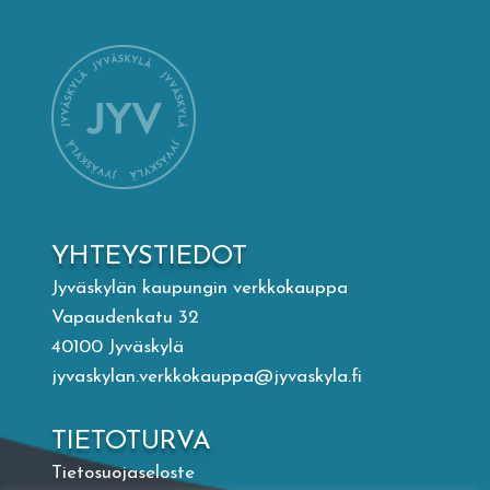
Mämminiemi
Taideapteekki
Kirjasto
Visit Jyvaskyla Region
YHTEYSTIEDOT
Valon Kaupunki
Jyväskylän kaupungin verkkokauppa
Vapaudenkatu 32
40100 Jyväskylä
Lasten Lysti & LystiKylä-festivaali
jyvaskylan.verkkokauppa@jyvaskyla.fi
Ohje
TIETOTURVA
Tietosuojaseloste
English