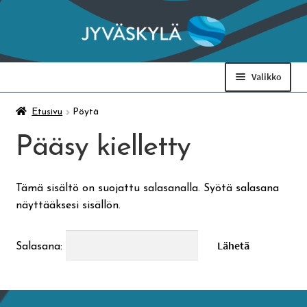
Siirry
Siirry
navigointiin
sisältöön
Valikko
Taidemuseo & Ratamo
Etusivu
Pöytä
Pääsy kielletty
Suomen käsityön museo
Tämä sisältö on suojattu salasanalla. Syötä salasana
Skeittihalli
näyttääksesi sisällön.
Varhaiskasvatus
Salasana:
Ateria- ja välipalamaksut