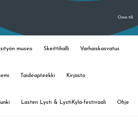
Oma tili
sityön museo
Skeittihalli
Varhaiskasvatus
iemi
Taideapteekki
Kirjasto
unki
Lasten Lysti & LystiKylä-festivaali
Ohje