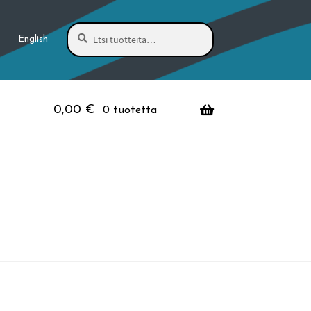
Haku
Etsi:
English
0,00
€
0 tuotetta