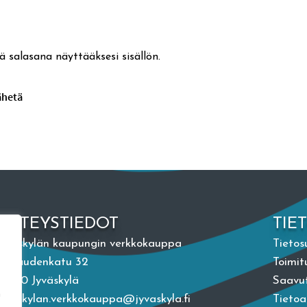
ä salasana näyttääksesi sisällön.
YHTEYSTIEDOT
TIE
Jyväskylän kaupungin verkkokauppa
Tietos
Vapaudenkatu 32
Toimit
40100 Jyväskylä
Saavut
n
jyvaskylan.verkkokauppa@jyvaskyla.fi
Tieto