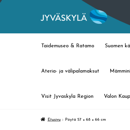
Siirry
Siirry
navigointiin
sisältöön
Taidemuseo & Ratamo
Suomen kä
Ateria- ja välipalamaksut
Mämmin
Visit Jyvaskyla Region
Valon Kaup
Etusivu
Pöytä 57 × 68 × 66 cm