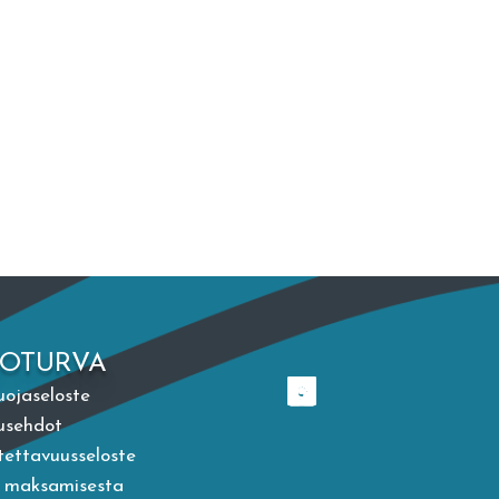
TOTURVA
uojaseloste
usehdot
ettavuusseloste
a maksamisesta