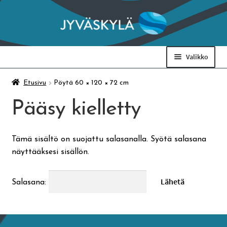
Siirry
Siirry
navigointiin
sisältöön
Valikko
Taidemuseo & Ratamo
Etusivu
Pöytä 60 × 120 × 72 cm
Pääsy kielletty
Suomen käsityön museo
Tämä sisältö on suojattu salasanalla. Syötä salasana
Skeittihalli
näyttääksesi sisällön.
Varhaiskasvatus
Salasana:
Ateria- ja välipalamaksut