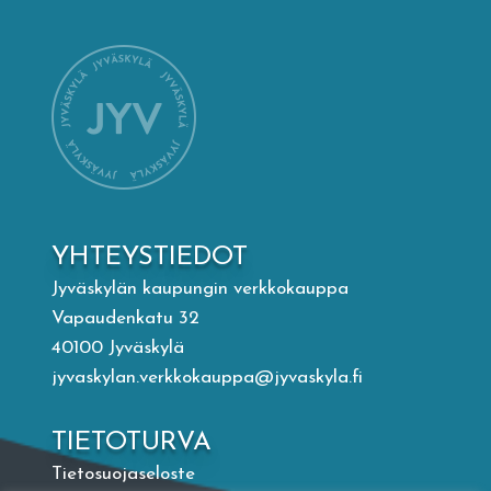
Mämminiemi
Taideapteekki
Kirjasto
Visit Jyvaskyla Region
YHTEYSTIEDOT
Valon Kaupunki
Jyväskylän kaupungin verkkokauppa
Vapaudenkatu 32
40100 Jyväskylä
Lasten Lysti & LystiKylä-festivaali
jyvaskylan.verkkokauppa@jyvaskyla.fi
Ohje
TIETOTURVA
Tietosuojaseloste
English