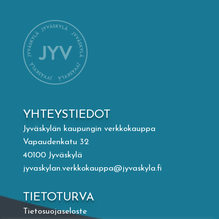
Mämminiemi
Taideapteekki
Kirjasto
Visit Jyvaskyla Region
YHTEYSTIEDOT
Valon Kaupunki
Jyväskylän kaupungin verkkokauppa
Vapaudenkatu 32
40100 Jyväskylä
Lasten Lysti & LystiKylä-festivaali
jyvaskylan.verkkokauppa@jyvaskyla.fi
Ohje
TIETOTURVA
Tietosuojaseloste
English