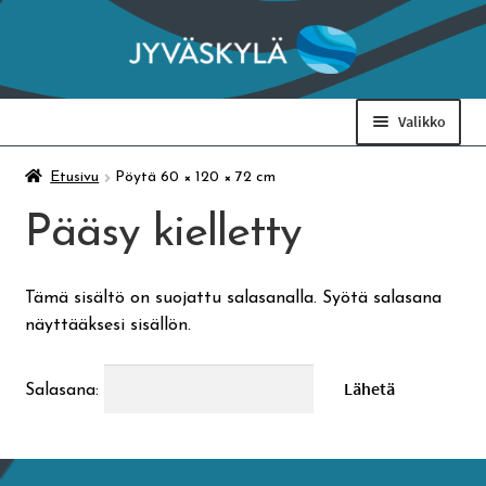
Siirry
Siirry
navigointiin
sisältöön
Valikko
Taidemuseo & Ratamo
Etusivu
Pöytä 60 × 120 × 72 cm
Pääsy kielletty
Suomen käsityön museo
Tämä sisältö on suojattu salasanalla. Syötä salasana
Skeittihalli
näyttääksesi sisällön.
Varhaiskasvatus
Salasana:
Ateria- ja välipalamaksut