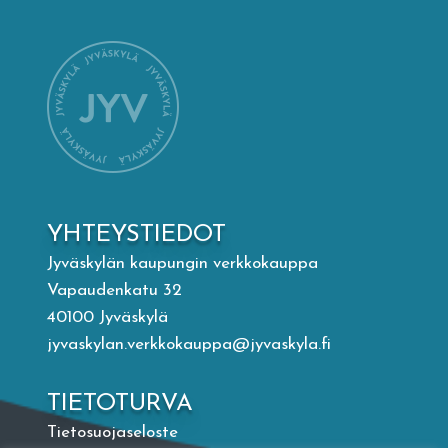
Mämminiemi
Taideapteekki
Kirjasto
Visit Jyvaskyla Region
YHTEYSTIEDOT
Valon Kaupunki
Jyväskylän kaupungin verkkokauppa
Vapaudenkatu 32
40100 Jyväskylä
Lasten Lysti & LystiKylä-festivaali
jyvaskylan.verkkokauppa@jyvaskyla.fi
Ohje
TIETOTURVA
Tietosuojaseloste
English