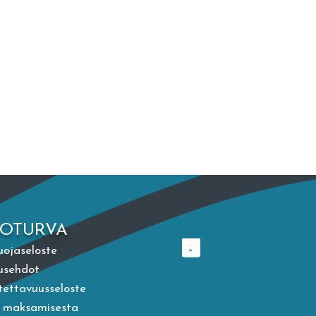
TOTURVA
uojaseloste
usehdot
ettavuusseloste
a maksamisesta