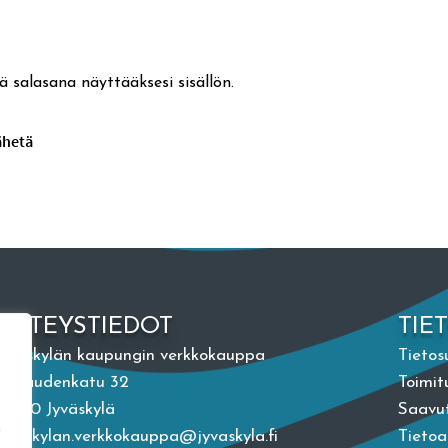
ä salasana näyttääksesi sisällön.
YHTEYSTIEDOT
TIE
Jyväskylän kaupungin verkkokauppa
Tietos
Vapaudenkatu 32
Toimit
40100 Jyväskylä
Saavut
n
jyvaskylan.verkkokauppa@jyvaskyla.fi
Tieto