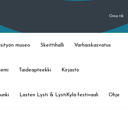
Oma tili
sityön museo
Skeittihalli
Varhaiskasvatus
iemi
Taideapteekki
Kirjasto
unki
Lasten Lysti & LystiKylä-festivaali
Ohje