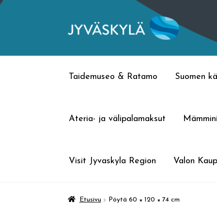
Siirry
Siirry
navigointiin
sisältöön
Taidemuseo & Ratamo
Suomen kä
Ateria- ja välipalamaksut
Mämmin
Visit Jyvaskyla Region
Valon Kaup
Etusivu
Pöytä 60 × 120 × 74 cm