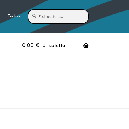
Haku
Etsi:
English
0,00
€
0 tuotetta