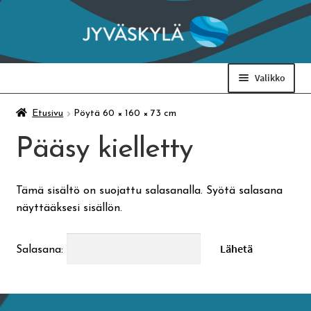
Siirry
Siirry
navigointiin
sisältöön
Valikko
Taidemuseo & Ratamo
Etusivu
Pöytä 60 × 160 × 73 cm
Pääsy kielletty
Suomen käsityön museo
Tämä sisältö on suojattu salasanalla. Syötä salasana
Skeittihalli
näyttääksesi sisällön.
Varhaiskasvatus
Salasana:
Ateria- ja välipalamaksut