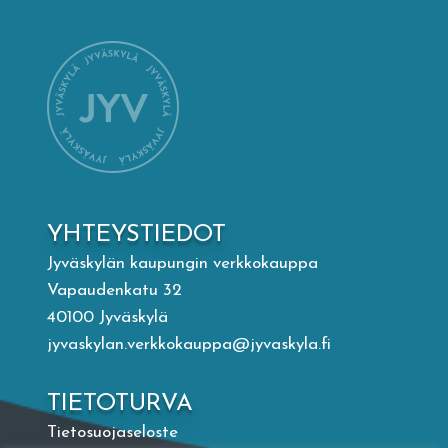
Mämminiemi
Taideapteekki
Kirjasto
Visit Jyvaskyla Region
YHTEYSTIEDOT
Valon Kaupunki
Jyväskylän kaupungin verkkokauppa
Vapaudenkatu 32
40100 Jyväskylä
Lasten Lysti & LystiKylä-festivaali
jyvaskylan.verkkokauppa@jyvaskyla.fi
Ohje
TIETOTURVA
Tietosuojaseloste
English