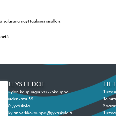
ä salasana näyttääksesi sisällön.
YHTEYSTIEDOT
TIE
Jyväskylän kaupungin verkkokauppa
Tietos
Vapaudenkatu 32
Toimit
40100 Jyväskylä
Saavut
n
jyvaskylan.verkkokauppa@jyvaskyla.fi
Tieto