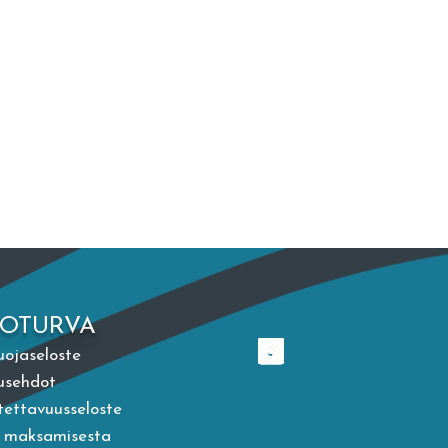
TOTURVA
uojaseloste
usehdot
ettavuusseloste
a maksamisesta