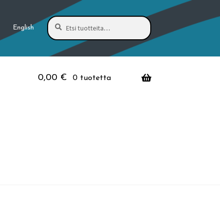
Haku
Etsi:
English
0,00
€
0 tuotetta