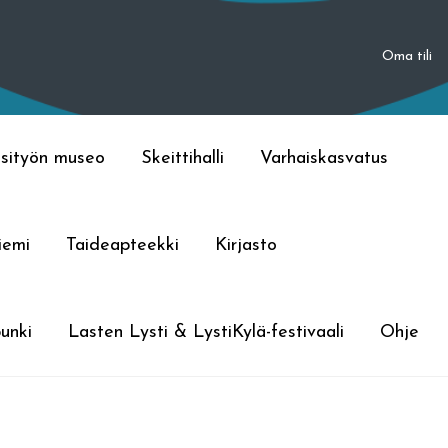
Oma tili
sityön museo
Skeittihalli
Varhaiskasvatus
iemi
Taideapteekki
Kirjasto
unki
Lasten Lysti & LystiKylä-festivaali
Ohje