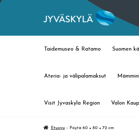
Siirry
Siirry
navigointiin
sisältöön
Taidemuseo & Ratamo
Suomen kä
Ateria- ja välipalamaksut
Mämmin
Visit Jyvaskyla Region
Valon Kaup
Etusivu
Pöytä 60 × 80 × 72 cm