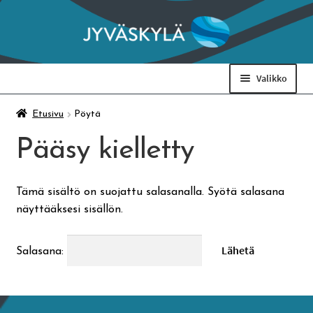
Siirry
Siirry
navigointiin
sisältöön
Valikko
Taidemuseo & Ratamo
Etusivu
Pöytä
Pääsy kielletty
Suomen käsityön museo
Tämä sisältö on suojattu salasanalla. Syötä salasana
Skeittihalli
näyttääksesi sisällön.
Varhaiskasvatus
Salasana:
Ateria- ja välipalamaksut