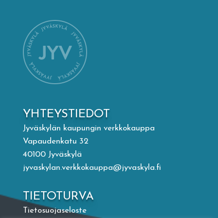
Mämminiemi
Taideapteekki
Kirjasto
Visit Jyvaskyla Region
YHTEYSTIEDOT
Valon Kaupunki
Jyväskylän kaupungin verkkokauppa
Vapaudenkatu 32
40100 Jyväskylä
Lasten Lysti & LystiKylä-festivaali
jyvaskylan.verkkokauppa@jyvaskyla.fi
Ohje
TIETOTURVA
Tietosuojaseloste
English