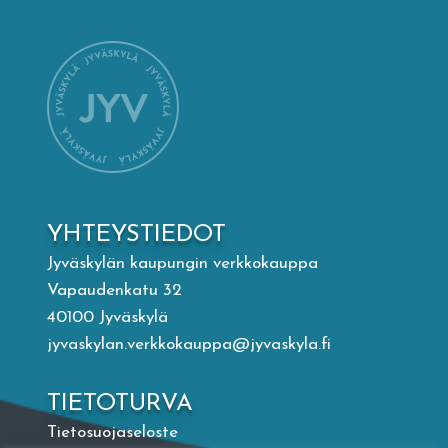
Mämminiemi
Taideapteekki
Kirjasto
Visit Jyvaskyla Region
YHTEYSTIEDOT
Valon Kaupunki
Jyväskylän kaupungin verkkokauppa
Vapaudenkatu 32
40100 Jyväskylä
Lasten Lysti & LystiKylä-festivaali
jyvaskylan.verkkokauppa@jyvaskyla.fi
Ohje
TIETOTURVA
Tietosuojaseloste
English