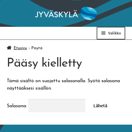
Siirry
Siirry
navigointiin
sisältöön
Valikko
Taidemuseo & Ratamo
Etusivu
Pöytä
Pääsy kielletty
Suomen käsityön museo
Tämä sisältö on suojattu salasanalla. Syötä salasana
Skeittihalli
näyttääksesi sisällön.
Varhaiskasvatus
Salasana:
Ateria- ja välipalamaksut