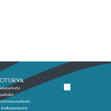
TOTURVA
uojaseloste
usehdot
ettavuusseloste
a maksamisesta