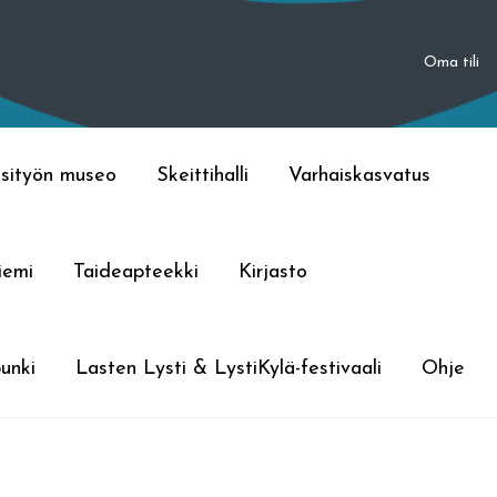
Oma tili
sityön museo
Skeittihalli
Varhaiskasvatus
iemi
Taideapteekki
Kirjasto
unki
Lasten Lysti & LystiKylä-festivaali
Ohje