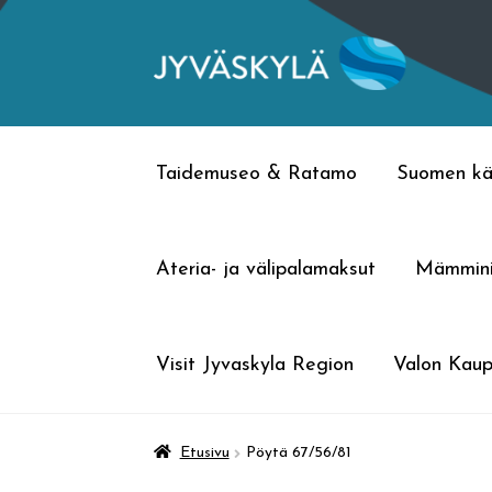
Siirry
Siirry
navigointiin
sisältöön
Taidemuseo & Ratamo
Suomen kä
Ateria- ja välipalamaksut
Mämmin
Visit Jyvaskyla Region
Valon Kaup
Etusivu
Pöytä 67/56/81