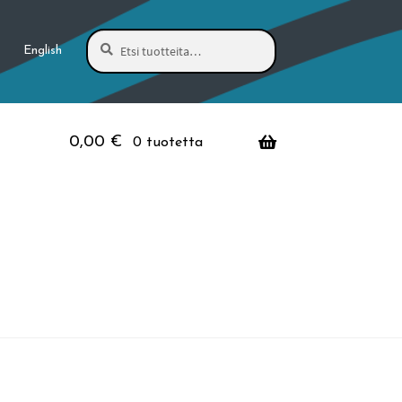
Haku
Etsi:
English
0,00
€
0 tuotetta