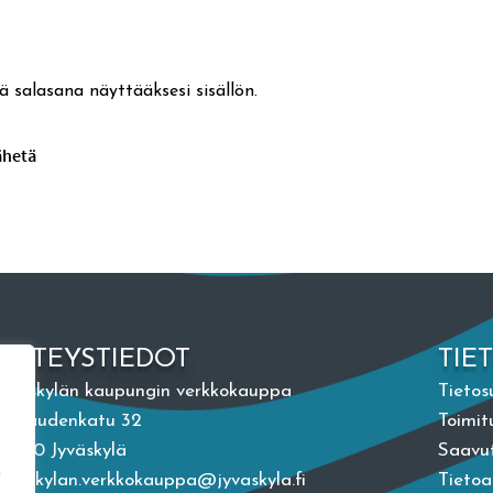
ä salasana näyttääksesi sisällön.
YHTEYSTIEDOT
TIE
Jyväskylän kaupungin verkkokauppa
Tietos
Vapaudenkatu 32
Toimit
40100 Jyväskylä
Saavut
n
jyvaskylan.verkkokauppa@jyvaskyla.fi
Tieto